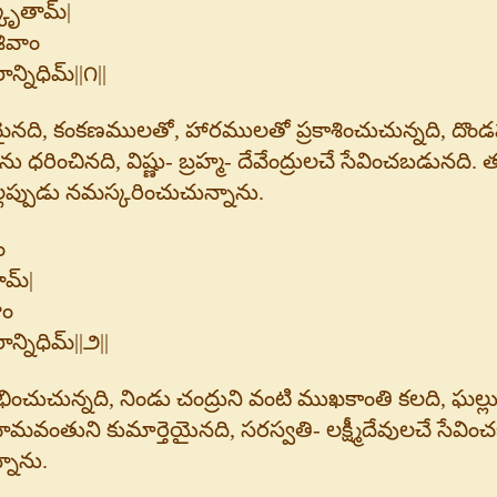
ఙ్కృతామ్|
శివాం
్నిధిమ్||౧||
ది, కంకణములతో, హారములతో ప్రకాశించుచున్నది, దొండపం
ంచినది, విష్ణు- బ్రహ్మ- దేవేంద్రులచే సేవించబడునది. త
్లప్పుడు నమస్కరించుచున్నాను.
ం
ామ్|
ాం
్నిధిమ్||౨||
ంచుచున్నది, నిండు చంద్రుని వంటి ముఖకాంతి కలది, ఘల్
, హిమవంతుని కుమార్తెయైనది, సరస్వతి- లక్ష్మీదేవులచే స
్నాను.