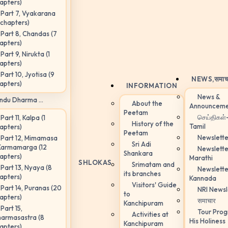
apters)
Part 7, Vyakarana
 chapters)
Part 8, Chandas (7
apters)
Part 9, Nirukta (1
apters)
Part 10, Jyotisa (9
NEWS,
समाच
apters)
INFORMATION
News &
ndu Dharma ...
About the
Announceme
Peetam
செய்திகள்
Part 11, Kalpa (1
History of the
Tamil
apters)
Peetam
Newslette
Part 12, Mimamasa
Sri Adi
Karmamarga (12
Newslette
Shankara
apters)
Marathi
SHLOKAS
Srimatam and
Part 13, Nyaya (8
Newslette
its branches
apters)
Kannada
Visitors' Guide
Part 14, Puranas (20
NRI Newsl
to
apters)
समाचार
Kanchipuram
Part 15,
Tour Pro
Activities at
armasastra (8
His Holiness
Kanchipuram
apters)