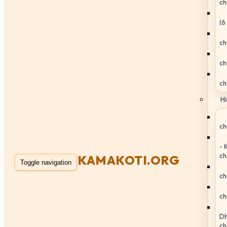
ch
(6
ch
ch
ch
Hi
ch
- 
ch
KAMAKOTI.ORG
Toggle navigation
ch
ch
Dh
ch