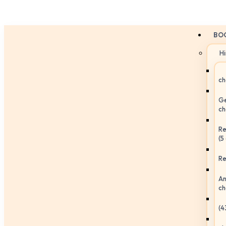
BO
H
ch
Ge
ch
Re
(5
Re
An
ch
(4