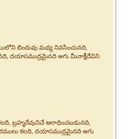
్రములోని బిందువు మధ్య నివసించునది,
ి, దయాసముద్రమైనది అగు మీనాక్షీదేవిని
లది, బ్రహ్మదేవునిచే ఆరాధించబడునది,
బరములు కలది, దయాసముద్రమైనది అగు