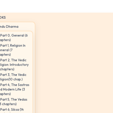
OKS
indu Dharma
Part 0, General (6
apters)
Part 1, Religion In
neral (7
apters)
Part 2, The Vedic
ligion: Introductory
 chapters)
Part 3, The Vedic
ligion(10 chap.)
Part 4, The Sastras
d Modern Life (3
apters)
Part 5, The Vedas
3 chapters)
Part 6, Siksa (14