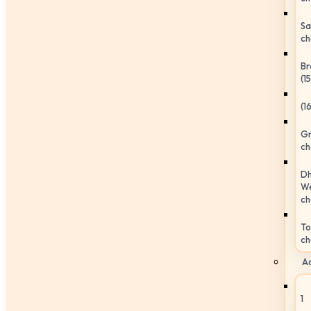
Sa
ch
Br
(1
(1
Gr
ch
Dh
We
ch
To
ch
Ac
1