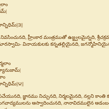
్వలాం
ీమ్|
్నిధిమ్||౩||
నివసించునది, హ్రీంకార మంత్రముతో ఉజ్జ్వలమైన్నది, శ్రీచక
్వామి- వినాయకులకు కన్నతల్లియైనది, జగన్మోహినియైనద
ర్మలాం
యానుజామ్|
కాం
్నిధిమ్||౪||
ునది, జ్ఞానము నిచ్చునది, నిర్మలమైనది, నల్లని కాంతి క
దంగవాద్యములను ఆస్వాదించునది, నానావిదములైన ఆడం