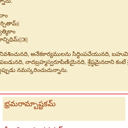
్నాను.
రదాం
్చితామ్|
త్మికాం
్నిధిమ్||౫||
శించునది, అనేకకార్యములను సిద్దింపచేయునది, బహు
ది, నాదబ్రహ్మస్వరూపిణియైనది, శ్రేష్ఠమైనదాని కంటే శ్రే
్లప్పుడు నమస్కరించుచున్నాను.
భ్రమరామ్బాష్టకమ్