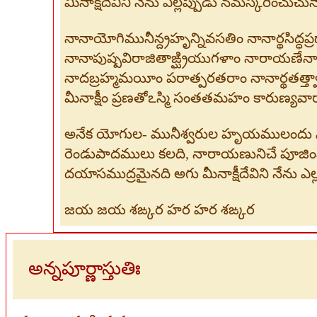
మీనాక్షీదేవిని నేను ఎల్లప్పుడు నమస్కరించుచున
నానాయోగిమునీన్ద్రహృన్నివసతిం నానార్థసిద్ధప్
నానాపుష్పవిరాజితాఙ్ఘ్రియుగళాం నారాయణేనార
నాదబ్రహ్మమయీం పరాత్పరతరాం నానార్థతత్త్వా
మీనాక్షీం ప్రణతోఽస్మి సంతతమహం కారుణ్యవారాన
అనేక యోగుల- మునీశ్వరుల హృయములందు నివ
రెండుపాదములు కలది, నారాయణునిచే పూజింపబడున
దయాసముద్రమైనది అగు మీనాక్షీదేవిని నేను ఎల
జయ జయ శఙ్కర హర హర శఙ్కర
అన్నపూర్ణాస్తుతిః