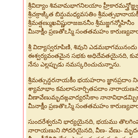
శ్రీవిద్యాం శివవామభాగనిలయాం హ్రీకారమన్త్రోజ్జ
శ్రీచక్రాఙ్కిత బిన్దుమధ్యవసతిం శ్రీమత్సభానాయక
శ్రీమత్షణ్ముఖవిష్ణురాజజననీం శ్రీమజ్జగన్మోహినీం
మీనాక్షీం ప్రణతోఽస్మి సంతతమహం కారుణ్యవారాన
శ్రీ విద్యాస్వరూపిణి, శివుని ఎడమభాగమునందు 
ఈశ్వర్యవంతమైన సభకు అధిదేవతయైనది, కుమారస
నేను ఎల్లప్పుడు నమస్కరించుచున్నాను.
శ్రీమత్సున్దరనాయకీం భయహరాం జ్ఞానప్రదాం ని
శ్యామాభాం కమలాసనార్చితపదాం నారాయణస్
వీణావేణుమృదఙ్గవాద్యరసికాం నానావిధాడమ్బి
మీనాక్షీం ప్రణతొఽస్మి సంతతమహం కారుణ్యవారాన
సుందరేశ్వరుని భార్యయైనది, భయము తొలగింపచేయ
నారాయణుని సోదరియైనది, వీణ- వేణు- మృ