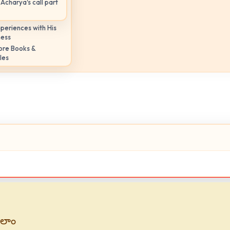
Acharya's call part
periences with His
ness
ore Books &
les
వలాం