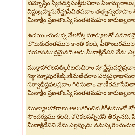
బిమ్బోష్ఠీం స్మితదన్తపంక్తిరుచిరాం పీతామ్బరాల
విష్ణుబ్రహ్మసురేన్ద్రసేవితపదాం తత్త్వస్వరూపాం 
మీనాక్షీం ప్రణతొఽస్మి సంతతమహం కారుణ్యవారాన
ఉదయించుచున్న వేలకోట్ల సూర్యులతో సమానమైన
లొలుకుదంతముల కాంతి కలది, పీతాంబరములను ధరి
దయాసముద్రమైనది అగు మీనాక్షీదేవిని నేను ఎల
ముక్తాహారలసత్కిరీటరుచిరాం పూర్ణేన్దువక్త్రప్రభా
శిఞ్జన్నూపురకిఙ్కిణీమణిధరాం పద్మప్రభాభాసుర
సర్వాభీష్టఫలప్రదాం గిరిసుతాం వాణీరమాసేవిత
మీనాక్షీం ప్రణతోఽస్మి సంతతమహం కారుణ్యవారాన
ముత్యాలహారాలు అలంకరించిన కిరీటముతో శోభి
సౌందర్యము కలది, కోరికలనన్నిటినీ తీర్చునది
మీనాక్షీదేవిని నేను ఎల్లప్పుడు నమస్కరించుచున