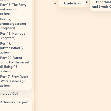
Important
Useful links
Part 16, The Forty
and Events 
mskaras (10
apters)
Part 17,
ahmacaryasrama
5 chapters)
Part 18, Marriage
6 chapters)
Part 19,
hasthasrama (9
apters)
Part 20, Varna
arma For Universal
ll-Being (16
apters)
Part 21, From Work
 Worklessness (7
apters)
haryas' Call
Acharya's Call part