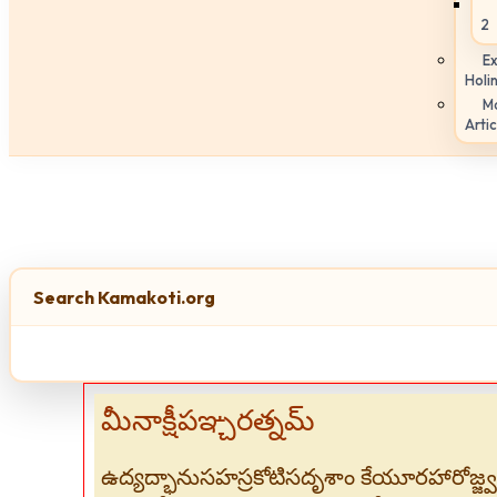
2
Ex
Holi
M
Artic
Search Kamakoti.org
మీనాక్షీపఞ్చరత్నమ్
ఉద్యద్భానుసహస్రకోటిసదృశాం కేయూరహారోజ్జ్