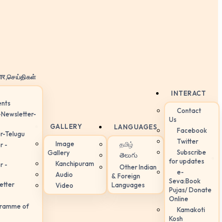
ार,செய்திகள்
INTERACT
nts
Contact
-Newsletter-
Us
GALLERY
LANGUAGES
Facebook
r-Telugu
Twitter
Image
தமிழ்
r -
Subscribe
Gallery
తెలుగు
for updates
Kanchipuram
r -
Other Indian
e-
Audio
& Foreign
Seva:Book
etter
Languages
Video
Pujas/ Donate
Online
gramme of
Kamakoti
Kosh