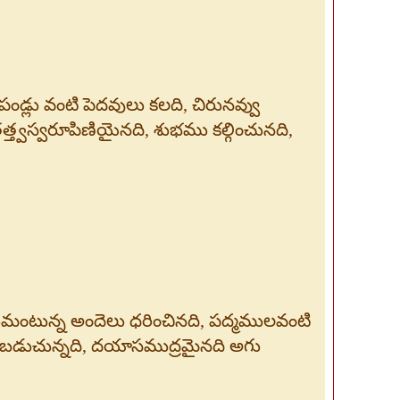
డ్లు వంటి పెదవులు కలది, చిరునవ్వు
త్త్వస్వరూపిణియైనది, శుభము కల్గించునది,
లుమంటున్న అందెలు ధరించినది, పద్మములవంటి
ేవించబడుచున్నది, దయాసముద్రమైనది అగు