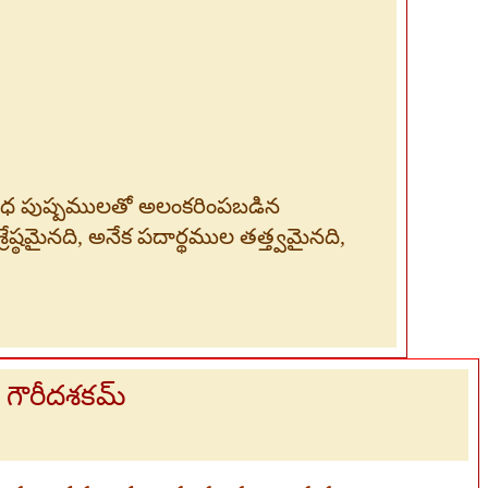
విధ పుష్పములతో అలంకరింపబడిన
ష్ఠమైనది, అనేక పదార్థముల తత్త్వమైనది,
గౌరీదశకమ్