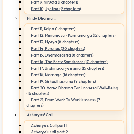
Part 9, Nirukta (1 chapters)
Part 10, Jyotisa (9 chapters)
Hindu Dharma ...
Part 11, Kalpa (1 chapters)
Part 12, Mimamasa - Karmamarga (12 chapters)
Part 13, Nyaya (8 chapters)
Part 14, Puranas (20 chapters)
Part 15, Dharmasastra (8 chapters)
Part 16, The Forty Samskaras (10 chapters)
Part 17, Brahmacaryasrama (15 chapters)
Part 18, Marriage (16 chapters)
Part 19, Grhasthasrama (9 chapters)
Part 20, Varna Dharma For Universal Well-Being
(16 chapters)
Part 21, From Work To Worklessness (7
chapters)
Acharyas' Call
Acharya's Call part 1
Acharya's call part 2