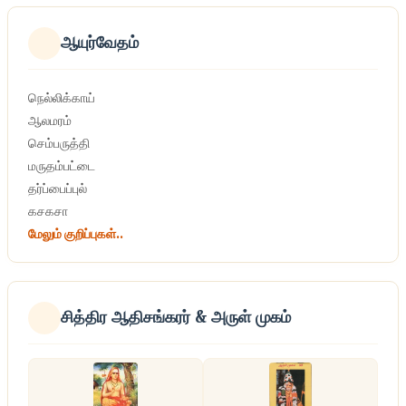
ஆயுர்வேதம்
நெல்லிக்காய்
ஆலமரம்
செம்பருத்தி
மருதம்பட்டை
தர்ப்பைப்புல்
கசகசா
மேலும் குறிப்புகள்..
சித்திர ஆதிசங்கரர் & அருள் முகம்