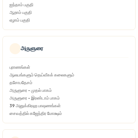
ஐந்தாம் பகுதி
ஆறாம் பகுதி
ஏழாம் பகுதி
அருளுரை
புராணங்கள்
ஆலயங்களும் தெய்வீகக் கலைகளும்
தசோபதேசம்
அருளுரை - முதல் பாகம்
அருளுரை - இரண்டாம் பாகம்
39 அனுக்கிரஹ பாஷணங்கள்
சைவத்தில் கஜேந்திர மோக்ஷம்