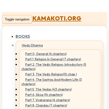
KAMAKOTI.ORG
Toggle navigation
BOOKS
Hindu Dharma
Part 0, General (6 chapters)
Part 1, Religion In General (7 chapters)
Part 2, The Vedic Religion: Introductory (5
chapters)
Part 3, The Vedic Religion(10 chap.)
Part 4, The Sastras And Modern Life (3
chapters)
Part 5, The Vedas (43 chapters)
Part 6, Siksa (14 chapters)
Part 7, Vyakarana (6 chapters)
Part 8, Chandas (7 chapters)