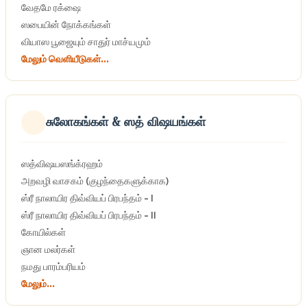
வேதமே ரக்ஷை
ஸபையின் நோக்கங்கள்
வியாஸ பூஜையும் சாதுர் மாச்யமும்
மேலும் வெளியீடுகள்...
சுலோகங்கள் & ஸத் விஷயங்கள்
ஸத்விஷயஸங்க்ரஹம்
அறவழி வாசகம் (குழந்தைகளுக்காக)
ஸ்ரீ நாலாயிர திவ்வியப் பிரபந்தம் - I
ஸ்ரீ நாலாயிர திவ்வியப் பிரபந்தம் - II
கோயில்கள்
ஞான மலர்கள்
நமது பாரம்பரியம்
மேலும்...