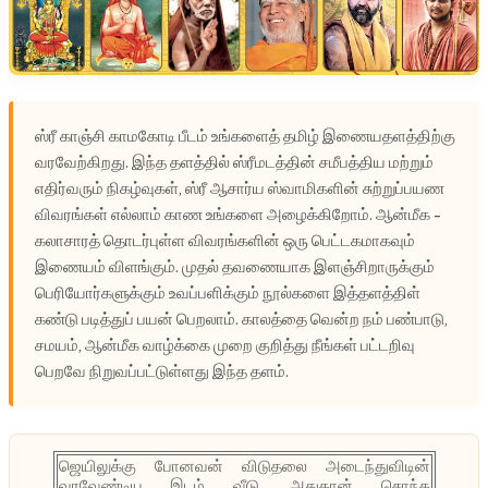
ஸ்ரீ காஞ்சி காமகோடி பீடம் உங்களைத் தமிழ் இணையதளத்திற்கு
வரவேற்கிறது. இந்த தளத்தில் ஸ்ரீமடத்தின் சமீபத்திய மற்றும்
எதிர்வரும் நிகழ்வுகள், ஸ்ரீ ஆசார்ய ஸ்வாமிகளின் சுற்றுப்பயண
விவரங்கள் எல்லாம் காண உங்களை அழைக்கிறோம். ஆன்மீக -
கலாசாரத் தொடர்புள்ள விவரங்களின் ஒரு பெட்டகமாகவும்
இணையம் விளங்கும். முதல் தவணையாக இளஞ்சிறாருக்கும்
பெரியோர்களுக்கும் உவப்பளிக்கும் நூல்களை இத்தளத்திள்
கண்டு படித்துப் பயன் பெறலாம். காலத்தை வென்ற நம் பண்பாடு,
சமயம், ஆன்மீக வாழ்க்கை முறை குறித்து நீங்கள் பட்டறிவு
பெறவே நிறுவப்பட்டுள்ளது இந்த தளம்.
ஜெயிலுக்கு போனவன் விடுதலை அடைந்துவிடின்
வரவேண்டிய இடம் வீடு. அதுதான் சொந்த