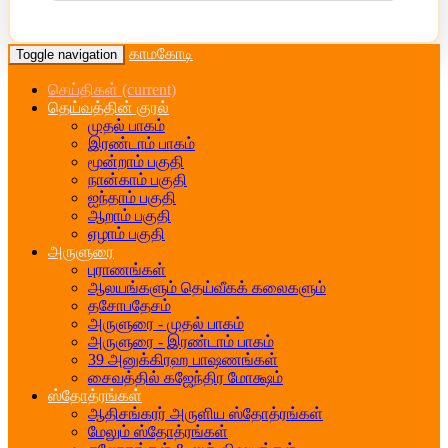
காமகோடி
Toggle navigation
செய்திகள்
(current)
தெய்வத்தின் குரல்
முதல் பாகம்
இரண்டாம் பாகம்
மூன்றாம் பகுதி
நான்காம் பகுதி
ஐந்தாம் பகுதி
ஆறாம் பகுதி
ஏழாம் பகுதி
அருளுரை
புராணங்கள்
ஆலயங்களும் தெய்வீகக் கலைகளும்
தசோபதேசம்
அருளுரை - முதல் பாகம்
அருளுரை - இரண்டாம் பாகம்
39 அனுக்கிரஹ பாஷணங்கள்
சைவத்தில் கஜேந்திர மோக்ஷம்
ஸ்தோத்ரங்கள்
ஆதிசங்கரர் அருளிய ஸ்தோத்ரங்கள்
மேலும் ஸ்தோத்ரங்கள்