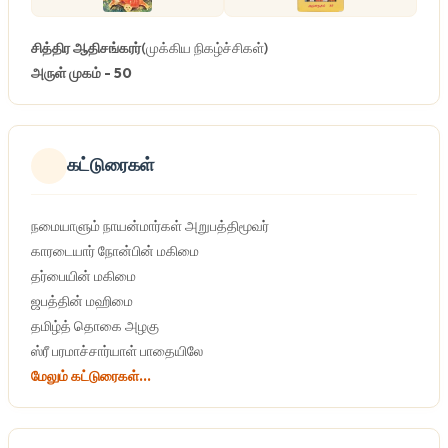
சித்திர ஆதிசங்கரர்
(முக்கிய நிகழ்ச்சிகள்)
அருள் முகம் - 50
கட்டுரைகள்
நமையாளும் நாயன்மார்கள் அறுபத்திமூவர்
காரடையார் நோன்பின் மகிமை
தர்பையின் மகிமை
ஜபத்தின் மஹிமை
தமிழ்த் தொகை அழகு
ஸ்ரீ பரமாச்சார்யாள் பாதையிலே
மேலும் கட்டுரைகள்...