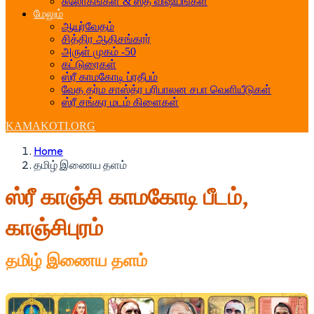
சுலோகங்கள் & ஸத் விஷயங்கள்
மேலும்
ஆயுர்வேதம்
சித்திர ஆதிசங்கரர்
அருள் முகம் -50
கட்டுரைகள்
ஸ்ரீ காமகோடி ப்ரதீபம்
வேத தர்ம சாஸ்த்ர பரிபாலன சபா வெளியீடுகள்
ஸ்ரீ சங்கர மடம் கிளைகள்
KAMAKOTI.ORG
Home
தமிழ் இணைய தளம்
ஸ்ரீ காஞ்சி காமகோடி பீடம்,
காஞ்சிபுரம்
தமிழ் இணைய தளம்