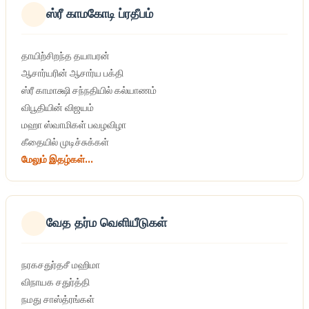
ஸ்ரீ காமகோடி ப்ரதீபம்
தாயிற்சிறந்த தயாபரன்
ஆசார்யரின் ஆசார்ய பக்தி
ஸ்ரீ காமாக்ஷி சந்நதியில் கல்யாணம்
விபூதியின் விஜயம்
மஹா ஸ்வாமிகள் பவழவிழா
கீதையில் முடிச்சுக்கள்
மேலும் இதழ்கள்...
வேத தர்ம வெளியீடுகள்
நரகசதுர்தசீ மஹிமா
விநாயக சதுர்த்தி
நமது சாஸ்த்ரங்கள்