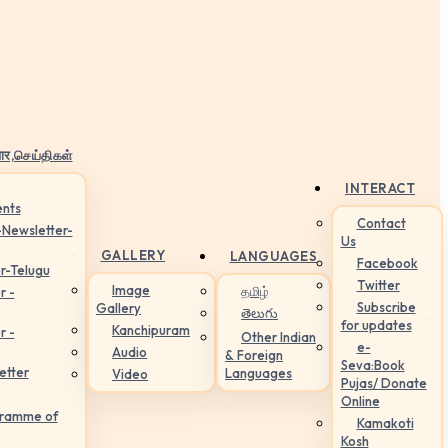
ार,செய்திகள்
INTERACT
nts
Contact
-Newsletter-
Us
GALLERY
LANGUAGES
Facebook
r-Telugu
Twitter
Image
தமிழ்
r -
Subscribe
Gallery
తెలుగు
for updates
Kanchipuram
r -
Other Indian
e-
Audio
& Foreign
Seva:Book
etter
Languages
Video
Pujas/ Donate
Online
gramme of
Kamakoti
Kosh