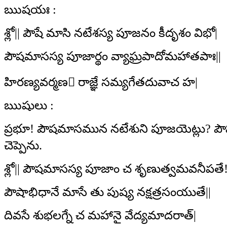
ఋషయః
:
శ్లో|| పౌషే మాసి నటేశస్య పూజనం కీదృశం విభో|
పౌషమాసస్య పూజార్థం వ్యాఘ్రపాదోమహాతపాః||
హిరణ్యవర్మణ రాజ్ఞే సమ్యగేతదువాచ హ|
ఋషులు
:
ప్రభూ! పౌషమాసమున నటేశుని పూజయెట్లు? పౌష
చెప్పెను.
శ్లో|| పౌషమాసస్య పూజాం చ శృణుత్వమవనీపతే
పౌషాభిధానే మాసే తు పుష్య నక్షత్రసంయుతే||
దివసే శుభలగ్నే చ మహానై వేద్యమాదరాత్‌|