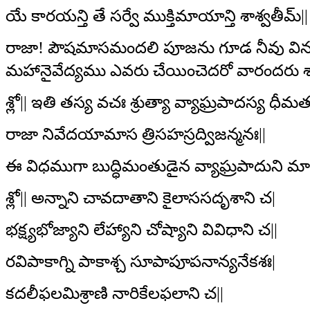
యే కారయన్తి తే సర్వే ముక్తిమాయాన్తి శాశ్వతీమ్‌||
రాజా! పౌషమాసమందలి పూజను గూడ నీవు విన
మహానైవేద్యము ఎవరు చేయించెదరో వారందరు శాశ
శ్లో|| ఇతి తస్య వచః శ్రుత్యా వ్యాఘ్రపాదస్య ధీమత
రాజా నివేదయామాస త్రిసహస్రద్విజన్మనః||
ఈ విధముగా బుద్ధిమంతుడైన వ్యాఘ్రపాదుని మాట
శ్లో|| అన్నాని చావదాతాని కైలాససదృశాని చ|
భక్ష్యభోజ్యాని లేహ్యాని చోష్యాని వివిధాని చ||
రవిపాకాగ్ని పాకాశ్చ సూపాపూపనాన్యనేకశః|
కదలీఫలమిశ్రాణి నారికేలఫలాని చ||