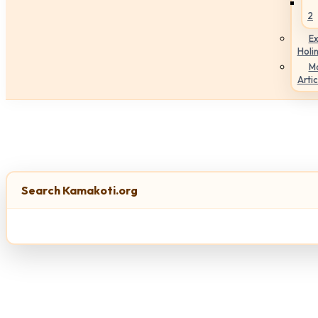
2
Ex
Holi
M
Artic
Search Kamakoti.org