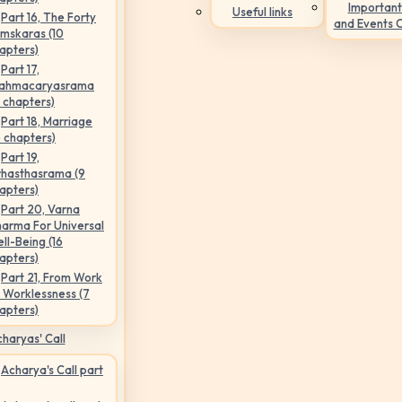
Important
Useful links
Part 16, The Forty
and Events 
mskaras (10
apters)
Part 17,
ahmacaryasrama
5 chapters)
Part 18, Marriage
6 chapters)
Part 19,
hasthasrama (9
apters)
Part 20, Varna
arma For Universal
ll-Being (16
apters)
Part 21, From Work
 Worklessness (7
apters)
haryas' Call
Acharya's Call part