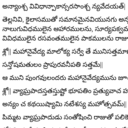
అన్యాంశ్చ వివిధాన్పాకాన్సరసాంశ్చ న్యవేదయత్‌|
తెల్లనివి, కైలాసముతో సమానమైనవియునగు అన
నాలుగువిధములైన ఆహారములను, సూర్యపక్వములు
వివిధములైన రసవంతములైన పాకములను రాజు నట
శ్లో|| మహానైవేద్య మాలోక్య సర్వే తే మునిసత్తమాః
సన్తోషమతులం ప్రాపురవనీపతి సత్తమే||
ఆ ముని పుంగవులందరు మహానైవేద్యమును జూచి రాజ
శ్లో|| వ్యాఘ్రపాదస్తతస్తుష్టో భూపతిం ప్రత్యువాచ 
అన్యం చ కథయిష్యామి నటేశస్య మహోత్సవమ్‌||
పిమ్మట వ్యాఘ్రపాదుడు సంతోషించి రాజుతో పల