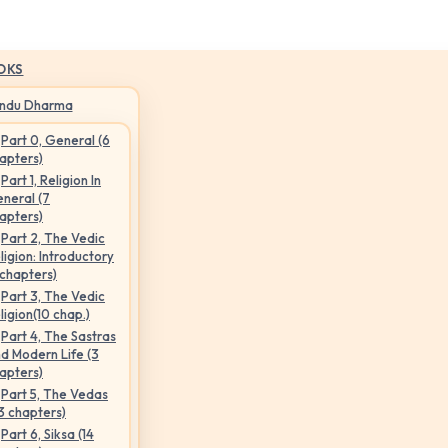
OKS
indu Dharma
Part 0, General (6
apters)
Part 1, Religion In
neral (7
apters)
Part 2, The Vedic
ligion: Introductory
 chapters)
Part 3, The Vedic
ligion(10 chap.)
Part 4, The Sastras
d Modern Life (3
apters)
Part 5, The Vedas
3 chapters)
Part 6, Siksa (14