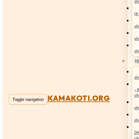
ch
(6
ch
ch
ch
Hi
ch
- 
ch
KAMAKOTI.ORG
Toggle navigation
ch
ch
Dh
ch