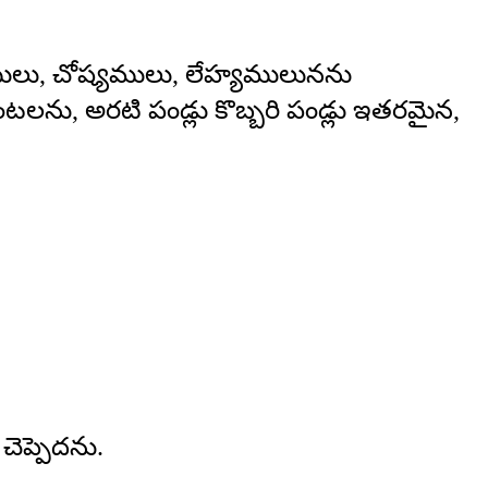
ములు, చోష్యములు, లేహ్యములునను
లను, అరటి పండ్లు కొబ్బరి పండ్లు ఇతరమైన,
ెప్పెదను.