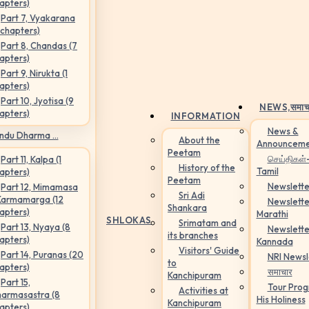
apters)
Part 7, Vyakarana
 chapters)
Part 8, Chandas (7
apters)
Part 9, Nirukta (1
apters)
Part 10, Jyotisa (9
NEWS,
समाच
apters)
INFORMATION
News &
ndu Dharma ...
About the
Announceme
Peetam
செய்திகள்
Part 11, Kalpa (1
History of the
Tamil
apters)
Peetam
Newslette
Part 12, Mimamasa
Sri Adi
Karmamarga (12
Newslette
Shankara
apters)
Marathi
SHLOKAS
Srimatam and
Part 13, Nyaya (8
Newslette
its branches
apters)
Kannada
Visitors' Guide
Part 14, Puranas (20
NRI Newsl
to
apters)
समाचार
Kanchipuram
Part 15,
Tour Pro
Activities at
armasastra (8
His Holiness
Kanchipuram
apters)