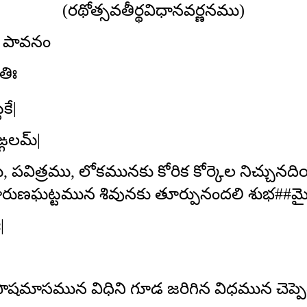
(రథోత్సవతీర్థవిధానవర్ణనము)
ం పావనం
తిః
కే|
్గలమ్‌|
పవిత్రము, లోకమునకు కోరిక కోర్కెల నిచ్చు
వారుణఘట్టమున శివునకు తూర్పునందలి శుభ##మై
|
ు పౌషమాసమున విధిని గూడ జరిగిన విధమున చెప్ప