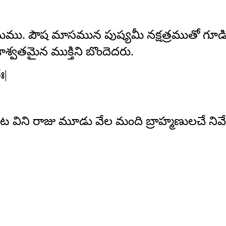
ుము. పౌష మాసమున పుష్యమీ నక్షత్రముతో గ
్వతమైన ముక్తిని బొందెదరు.
ః|
 విని రాజు మూడు వేల మంది బ్రాహ్మణులచే నివే