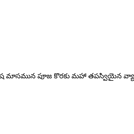
 మాసమున పూజ కొరకు మహా తపస్వియైన వ్యాఘ్రప
!