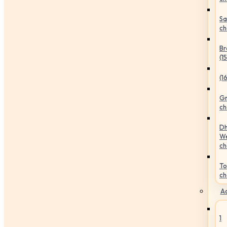
Sa
ch
Br
(1
(1
Gr
ch
Dh
We
ch
To
ch
Ac
1