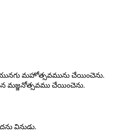
నదియునగు మహోత్సవమును చేయించెను.
న మజ్జనోత్సవము చేయించెను.
ెదను వినుడు.