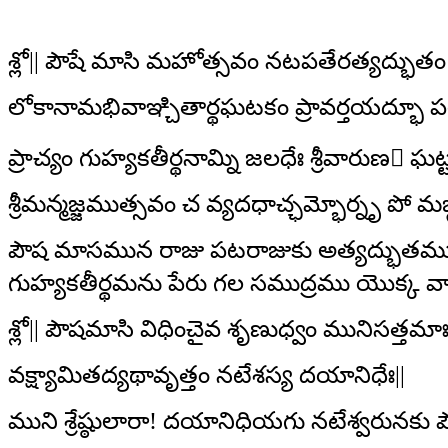
శ్లో|| పౌషే మాసి మహోత్సవం నటపతేరత్యద్భుత
లోకానామభివాఞ్చితార్థఘటకం ప్రావర్తయద్భూ ప
ప్రాచ్యం గుహ్యకతీర్థనామ్ని జలధేః శ్రీవారుణ ఘట్ట
శ్రీమన్మజ్జముత్సవం చ వ్యదధాచ్ఛమ్భోర్నృ పో మఙ
పౌష మాసమున రాజు పటరాజుకు అత్యద్భుతము, 
గుహ్యకతీర్థమను పేరు గల సముద్రము యొక్క 
శ్లో|| పౌషమాసి విధించైవ శృణుధ్వం మునిసత్తమాః
వక్ష్యామితద్యథావృత్తం నటేశస్య దయానిధేః||
ముని శ్రేష్ఠులారా! దయానిధియగు నటేశ్వరునక