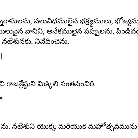
్నరాసులను, పలువిధములైన భక్ష్యములు, భోజ్య
నైన వానిని, అనేకములైన పప్పులను, పిండివంట
ేశునకు, నివేదించెను.
|
శ్రేష్ఠుని మిక్కిలి సంతసించిరి.
హ|
ికెను. నటేశుని యొక్క మరియొక మహోత్సవమును చ