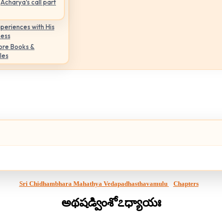
Acharya's call part
periences with His
ness
ore Books &
les
Sri Chidhambhara Mahathya Vedapadhasthavamulu
Chapters
అథషడ్వింశో
೭
ధ్యాయః