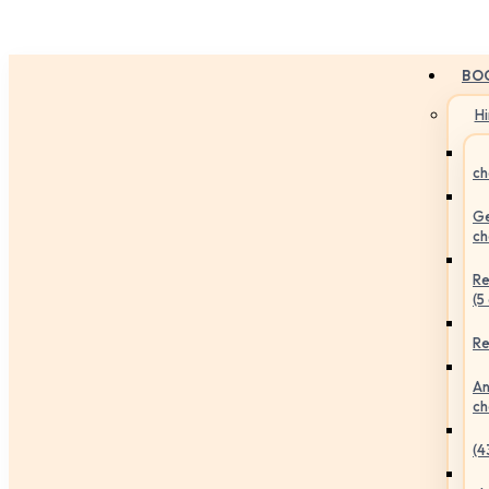
BO
H
ch
Ge
ch
Re
(5
Re
An
ch
(4