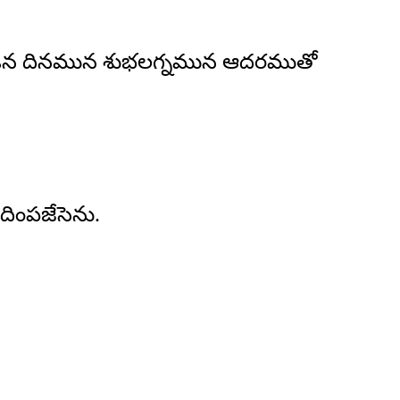
ూడిన దినమున శుభలగ్నమున ఆదరముతో
దింపజేసెను.