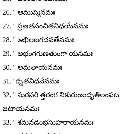
26. '' ఆముష్మెనమః
27. '' ప్రణతసంచితనిధయేనమః
28. '' అఖిలజగదవతేనమః
29. '' అభంగగుణతుంగా యనమః
30. '' అమతాయనమః
31.'' ధృతవిధవేనమః
32. '' సురసరి త్తరంగ నికురుంబధృతిలంపట
జటాయనమః
33. '' శమనడంభసుహరాయనమః