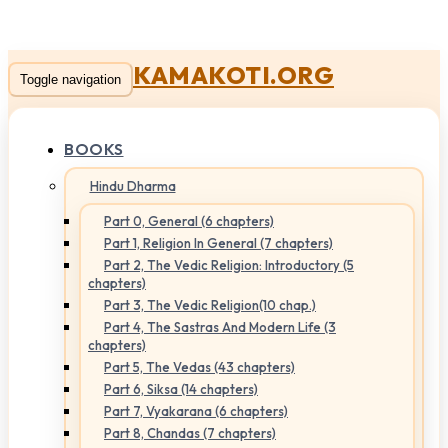
KAMAKOTI.ORG
Toggle navigation
BOOKS
Hindu Dharma
Part 0, General (6 chapters)
Part 1, Religion In General (7 chapters)
Part 2, The Vedic Religion: Introductory (5
chapters)
Part 3, The Vedic Religion(10 chap.)
Part 4, The Sastras And Modern Life (3
chapters)
Part 5, The Vedas (43 chapters)
Part 6, Siksa (14 chapters)
Part 7, Vyakarana (6 chapters)
Part 8, Chandas (7 chapters)