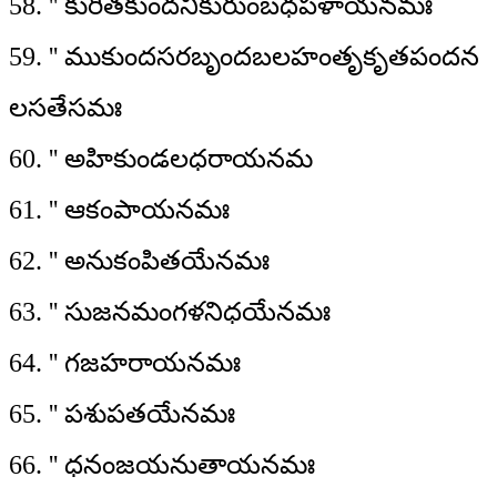
58. '' కురితకుందనికురుంబధపళాయనమః
59. '' ముకుందసరబృందబలహంతృకృతపందన
లసతేసమః
60. '' అహికుండలధరాయనమ
61. '' ఆకంపాయనమః
62. '' అనుకంపితయేనమః
63. '' సుజనమంగళనిధయేనమః
64. '' గజహరాయనమః
65. '' పశుపతయేనమః
66. '' ధనంజయనుతాయనమః