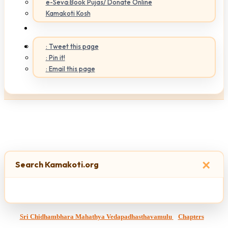
e-Seva:Book Pujas/ Donate Online
Kamakoti Kosh
: Tweet this page
: Pin it!
: Email this page
×
Search Kamakoti.org
Sri Chidhambhara Mahathya Vedapadhasthavamulu
Chapters