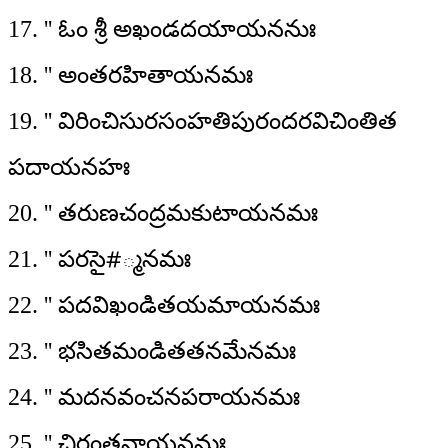
17. '' ఓం శ్రీ అఖండదయాయననుః
18. '' అంతరహితాయనమః
19. '' విరించిసురసంహతిపురందరవిచింతిత
పదాయనహః
20. '' తరుణచంద్రమకుటాయనమః
21. '' పరసై#్మనమః
22. '' పదవిఖండితయమాయనమః
23. '' భసితమండితతనమేనమః
24. '' మదనవంచనపరాయనమః
25. '' చిరంతనాయనమః