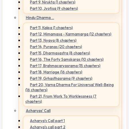
Part 9, Nirukta (1 chapters)
Part 10, Jyotisa (9 chapters)
Hindu Dharma ...
Part 11, Kalpa (1 chapters)
Part 12, Mimamasa - Karmamarga (12 chapters)
Part 13, Nyaya (8 chapters)
Part 14, Puranas (20 chapters)
Part 15, Dharmasastra (8 chapters)
Part 16, The Forty Samskaras (10 chapters)
Part 17, Brahmacaryasrama (15 chapters)
Part 18, Marriage (16 chapters)
Part 19, Grhasthasrama (9 chapters)
Part 20, Varna Dharma For Universal Well-Being
(16 chapters)
Part 21, From Work To Worklessness (7
chapters)
Acharyas' Call
Acharya's Call part 1
Acharya's call part 2