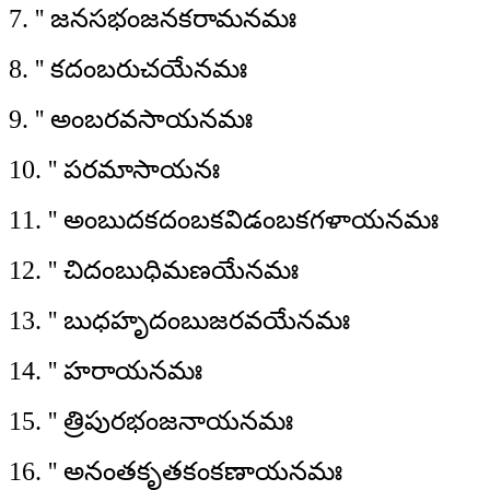
7. '' జనసభంజనకరామనమః
8. '' కదంబరుచయేనమః
9. '' అంబరవసాయనమః
10. '' పరమాసాయనః
11. '' అంబుదకదంబకవిడంబకగళాయనమః
12. '' చిదంబుధిమణయేనమః
13. '' బుధహృదంబుజరవయేనమః
14. '' హరాయనమః
15. '' త్రిపురభంజనాయనమః
16. '' అనంతకృతకంకణాయనమః