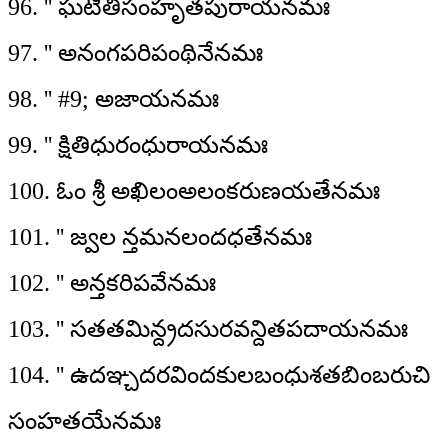
96. '' ఘటితిసంహృతపురాయనమః
97. '' అనంగపరిపంథినేనమః
98. '' #9; అజాయనమః
99. '' క్షితిధురంధురాయనమః
100. ఓం శ్రీ అఖిలంఅలంకరుణయతేనమః
101. '' జ్వల న్తమనలందధతేనమః
102. '' అన్తకరిపవేనమః
103. '' సతతమిన్ద్రదసురవన్దితపదాయనమః
104. '' ఉదఞ్చదరవిందకులబంధుశతబింబరుచి
సంహతయేనమః