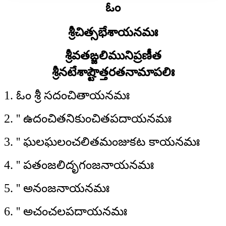
ఓం
శ్రీచిత్సభేశాయనమః
శ్రీవతఙ్జలిమునిప్రణీత
శ్రీనటేశాష్టౌత్తరతనామాపలిః
1. ఓం శ్రీ సదంచితాయనమః
2. '' ఉదంచితనికుంచితపదాయనమః
3. '' ఘలఘలంచలితమంజుకట కాయనమః
4. '' పతంజలిదృగంజనాయనమః
5. '' అనంజనాయనమః
6. '' అచంచలపదాయనమః