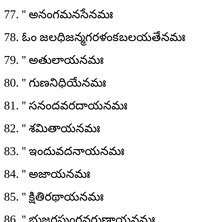
77. '' అనంగమనసేనమః
78. ఓం జలధిజన్మగరళంకబలయతేనమః
79. '' అతులాయనమః
80. '' గుణనిధియేనమః
81. '' సనందవరదాయనమః
82. '' శమితాయనమః
83. '' ఇందువదనాయనమః
84. '' అజాయనమః
85. '' క్షితిరథాయనమః
86. '' భుజగపుంగవగుణాయనమః