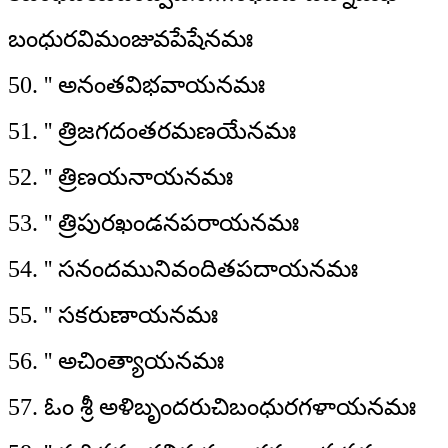
బంధురవిమంజువపేషేనమః
50. '' అనంతవిభవాయనమః
51. '' త్రిజగదంతరమణయేనమః
52. '' త్రిణయనాయనమః
53. '' త్రిపురఖండనపరాయనమః
54. '' సనందమునివందితపదాయనమః
55. '' సకరుణాయనమః
56. '' అచింత్యాయనమః
57. ఓం శ్రీ అళిబృందరుచిబంధురగళాయనమః