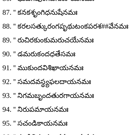
87. '' కనకశృంగిధనుషేనమః
88. '' కరలసత్కురంగపృథుటంకపరశ##వేనమః
89. '' రుచిరకుంకుమరుచయేనమః
90. '' డమరుకందధతేసమః
91. '' ముకుందవిశిఖాయనమః
92. '' సమదవస్ధ్యఫలదాయనమః
93. '' నిగమబృందతురగాయనమః
94. '' నిరుపమాయనమః
95. '' సచండికాయనమః