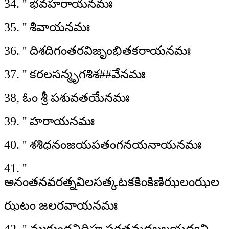
34. '' భవహరాయనమః
35. '' శివాయనమః
36. '' దిశదిగంతరవిజృంభితకరాయనమః
37. '' కరలసన్మృగశిశ##వేనమః
38, ఓం శ్రీ పశువతయేనమః
39. '' హరాయనమః
40. '' శశిధనంజయపతంగనయనాయనమః
41. ''
అనంతనవరత్నవిలసత్కటకకింకిణిఝలంఝల
ఝటం జలరవాయనమః